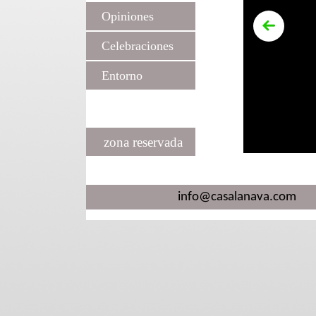
Opiniones
Celebraciones
Entorno
zona reservada
info@casalanava.com
Tf